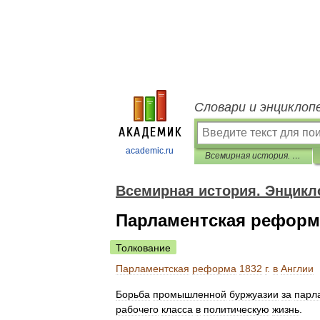
Словари и энциклоп
academic.ru
Всемирная история. Энциклопедия
Всемирная история. Энцикл
Парламентская реформа
Толкование
Парламентская
реформа
1832
г
.
в
Англии
Борьба
промышленной
буржуазии
за
парл
рабочего
класса
в
политическую
жизнь
.