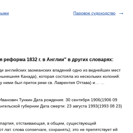
ными
Паровое судоходство
 реформа 1832 г. в Англии" в других словарях:
 английских заокеанских владений одно из виднейших мест
ынешняя Канада), которая состояла из нескольких колоний:
у ними был приток реки св. Лаврентия Оттава) и… …
ванович Тункин Дата рождения: 30 сентября 1906(1906 09
гельской губернии Дата смерти: 23 августа 1993(1993 08 23)
партия, отстаивающая, в общем, существующий
лат. слова conservare, сохранять); это не препятствует ей