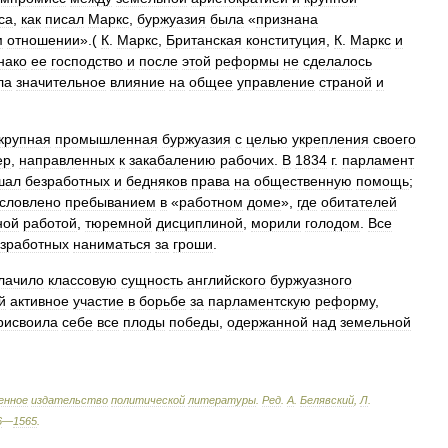
са
,
как
писал
Маркс
,
буржуазия
была
«
признана
м
отношении
».(
К
.
Маркс
,
Британская
конституция
,
К
.
Маркс
и
нако
ее
господство
и
после
этой
реформы
не
сделалось
ла
значительное
влияние
на
общее
управление
страной
и
крупная
промышленная
буржуазия
с
целью
укрепления
своего
ер
,
направленных
к
закабалению
рабочих
.
В
1834
г
.
парламент
шал
безработных
и
бедняков
права
на
общественную
помощь
;
словлено
пребыванием
в
«
работном
доме
»,
где
обитателей
ной
работой
,
тюремной
дисциплиной
,
морили
голодом
.
Все
зработных
наниматься
за
гроши
.
лачило
классовую
сущность
английского
буржуазного
й
активное
участие
в
борьбе
за
парламентскую
реформу
,
рисвоила
себе
все
плоды
победы
,
одержанной
над
земельной
енное
издательство
политической
литературы
.
Ред
.
А
.
Белявский
,
Л
.
6
—
1565
.