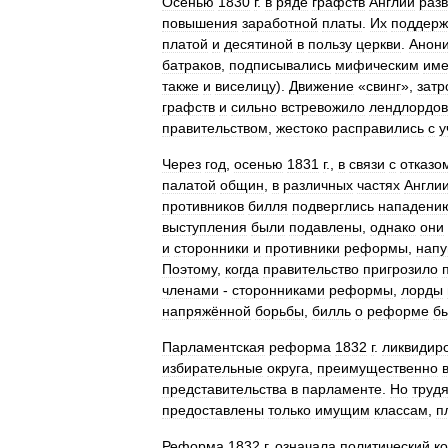
Осенью
1830
г
.
в
ряде
графств
Англии
раз
повышения
заработной
платы
.
Их
поддерж
платой
и
десятиной
в
пользу
церкви
.
Анон
батраков
,
подписывались
мифическим
им
также
и
виселицу
).
Движение
«
свинг
»,
затр
графств
и
сильно
встревожило
лендлордов
правительством
,
жестоко
расправились
с
у
Через
год
,
осенью
1831
г
.,
в
связи
с
отказо
палатой
общин
,
в
различных
частях
Англи
противников
билля
подверглись
нападени
выступления
были
подавлены
,
однако
они
и
сторонники
и
противники
реформы
,
напу
Поэтому
,
когда
правительство
пригрозило
членами
-
сторонниками
реформы
,
лорды
напряжённой
борьбы
,
билль
о
реформе
б
Парламентская
реформа
1832
г
.
ликвидир
избирательные
округа
,
преимущественно
представительства
в
парламенте
.
Но
труд
предоставлены
только
имущим
классам
,
п
Реформа
1832
г
.
означала
политический
к