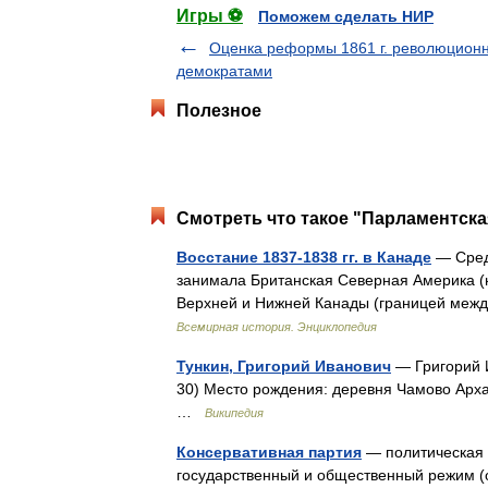
Игры ⚽
Поможем сделать НИР
Оценка реформы 1861 г. революцион
демократами
Полезное
Смотреть что такое "Парламентская
Восстание 1837-1838 гг. в Канаде
— Среди
занимала Британская Северная Америка (н
Верхней и Нижней Канады (границей межд
Всемирная история. Энциклопедия
Тункин, Григорий Иванович
— Григорий И
30) Место рождения: деревня Чамово Архан
…
Википедия
Консервативная партия
— политическая 
государственный и общественный режим (от 