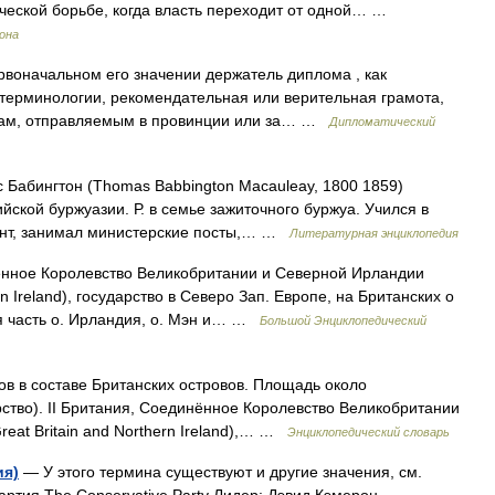
ческой борьбе, когда власть переходит от одной… …
рона
рвоначальном его значении держатель диплома , как
 терминологии, рекомендательная или верительная грамота,
ам, отправляемым в провинции или за… …
Дипломатический
абингтон (Thomas Babbington Macauleay, 1800 1859)
ийской буржуазии. Р. в семье зажиточного буржуа. Учился в
ент, занимал министерские посты,… …
Литературная энциклопедия
нное Королевство Великобритании и Северной Ирландии
rn Ireland), государство в Северо Зап. Европе, на Британских о
ая часть о. Ирландия, о. Мэн и… …
Большой Энциклопедический
в в составе Британских островов. Площадь около
рство). II Британия, Соединённое Королевство Великобритании
reat Britain and Northern Ireland),… …
Энциклопедический словарь
ия)
— У этого термина существуют и другие значения, см.