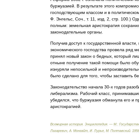
буржуазией
.
В
результате
этого
компромис
господствующим
классом
и
в
политическо
Ф
.
Энгельс
,
Соч
.,
т
.
11
,
изд
.
2
,
стр
.
100
.)
Од
полным:
земельная
аристократия
сохрани
законодательные
органы
.
Получив
доступ
к
государственной
власти
,
экономического
господства
провела
ряд
м
принял
новый
закон
о
бедных
,
который
ли
отныне
получение
такой
помощи
было
обу
изнуряли
непосильной
и
непроизводитель
было
сделано
для
того
,
чтобы
заставить
бе
Законодательство
начала
30
-
х
годов
разоб
либерализма
.
Рабочий
класс
,
принимавши
убедился
,
что
буржуазия
обманула
его
и
п
аристократией
.
Всемирная
история
.
Энциклопедия
. —
М
.
:
Государств
Лазаревич
,
А
.
Монгайт
,
И
.
Лурье
,
М
.
Полтавский
.
195