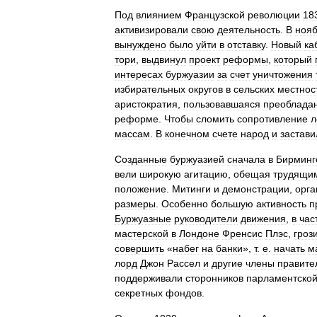
Под
влиянием
Французской
революции
18
активизировали
свою
деятельность
.
В
ноя
вынуждено
было
уйти
в
отставку
.
Новый
ка
тори
,
выдвинул
проект
реформы
,
который
интересах
буржуазии
за
счет
уничтожения
избирательных
округов
в
сельских
местнос
аристократия
,
пользовавшаяся
преоблада
реформе
.
Чтобы
сломить
сопротивление
л
массам
.
В
конечном
счете
народ
и
застави
Созданные
буржуазией
сначала
в
Бирминг
вели
широкую
агитацию
,
обещая
трудящи
положение
.
Митинги
и
демонстрации
,
орга
размеры
.
Особенно
большую
активность
п
Буржуазные
руководители
движения
,
в
час
мастерской
в
Лондоне
Френсис
Плэс
,
гроз
совершить
«
набег
на
банки
»,
т
.
е
.
начать
м
лорд
Джон
Рассел
и
другие
члены
правите
поддерживали
сторонников
парламентско
секретных
фондов
.