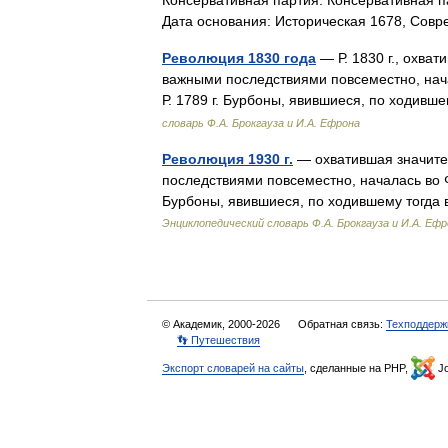
Консервативная партия. Консервативная па
Дата основания: Историческая 1678, Сов
Революция 1830 года
— Р. 1830 г., охва
важными последствиями повсеместно, нач
Р. 1789 г. Бурбоны, явившиеся, по ходи
словарь Ф.А. Брокгауза и И.А. Ефрона
Революция 1930 г.
— охватившая значите
последствиями повсеместно, началась во 
Бурбоны, явившиеся, по ходившему тогда
Энциклопедический словарь Ф.А. Брокгауза и И.А. Еф
© Академик, 2000-2026
Обратная связь:
Техподдерж
👣 Путешествия
Экспорт словарей на сайты
, сделанные на PHP,
Jo