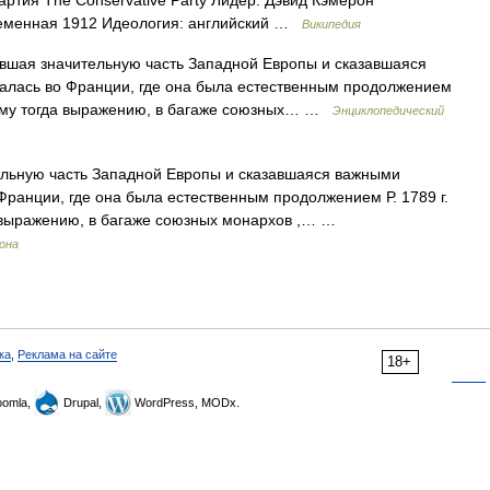
ртия The Conservative Party Лидер: Дэвид Кэмерон
ременная 1912 Идеология: английский …
Википедия
тившая значительную часть Западной Европы и сказавшаяся
алась во Франции, где она была естественным продолжением
вшему тогда выражению, в багаже союзных… …
Энциклопедический
льную часть Западной Европы и сказавшаяся важными
Франции, где она была естественным продолжением Р. 1789 г.
 выражению, в багаже союзных монархов ,… …
рона
ка
,
Реклама на сайте
18+
omla,
Drupal,
WordPress, MODx.