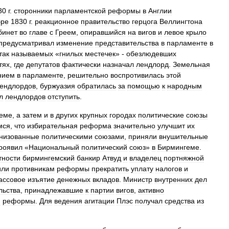
30
г
.
сторонники
парламентской
реформы
в
Англии
бре
1830
г
.
реакционное
правительство
герцога
Веллингтона
бинет
во
главе
с
Греем
,
опиравшийся
на
вигов
и
левое
крыло
предусматривал
изменение
представительства
в
парламенте
в
так
называемых
«
гнилых
местечек
» -
обезлюдевших
тях
,
где
депутатов
фактически
назначал
лендлорд
.
Земельная
нием
в
парламенте
,
решительно
воспротивилась
этой
ендлордов
,
буржуазия
обратилась
за
помощью
к
народным
л
лендлордов
отступить
.
еме
,
а
затем
и
в
других
крупных
городах
политические
союзы
мся
,
что
избирательная
реформа
значительно
улучшит
их
низованные
политическими
союзами
,
приняли
внушительные
роявил
«
Национальный
политический
союз
»
в
Бирмингеме
.
тности
бирмингемский
банкир
Атвуд
и
владелец
портняжной
или
противникам
реформы
прекратить
уплату
налогов
и
ассовое
изъятие
денежных
вкладов
.
Министр
внутренних
дел
льства
,
принадлежавшие
к
партии
вигов
,
активно
й
реформы
.
Для
ведения
агитации
Плэс
получал
средства
из