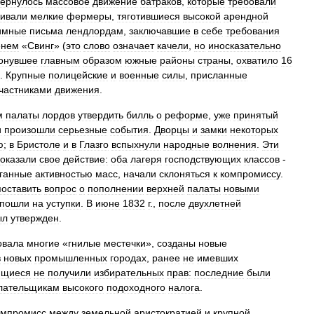
вернулось
массовое
движение
батраков
,
которые
требовали
ивали
мелкие
фермеры
,
тяготившиеся
высокой
арендной
имные
письма
лендлордам
,
заключавшие
в
себе
требования
енем
«
Свинг
» (
это
слово
означает
качели
,
но
иносказательно
онувшее
главным
образом
южные
районы
страны
,
охватило
16
.
Крупные
полицейские
и
военные
силы
,
присланные
частниками
движения
.
м
палаты
лордов
утвердить
билль
о
реформе
,
уже
принятый
и
произошли
серьезные
события
.
Дворцы
и
замки
некоторых
ю
;
в
Бристоле
и
в
Глазго
вспыхнули
народные
волнения
.
Эти
оказали
свое
действие:
оба
лагеря
господствующих
классов
-
ганные
активностью
масс
,
начали
склоняться
к
компромиссу
.
поставить
вопрос
о
пополнении
верхней
палаты
новыми
пошли
на
уступки
.
В
июне
1832
г
.,
после
двухлетней
ыл
утвержден
.
овала
многие
«
гнилые
местечки
»,
созданы
новые
в
новых
промышленных
городах
,
ранее
не
имевших
ящиеся
не
получили
избирательных
прав:
последние
были
лательщикам
высокого
подоходного
налога
.
омпромисс
между
земельной
аристократией
и
крупной