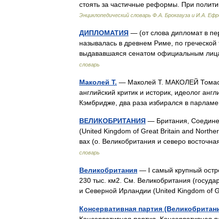
стоять за частичные реформы. При полити
Энциклопедический словарь Ф.А. Брокгауза и И.А. Еф
ДИПЛОМАТИЯ
— (от слова дипломат в пе
называлась в древнем Риме, по греческой
выдававшаяся сенатом официальным лиц
словарь
Маколей Т.
— Маколей Т. МАКОЛЕЙ Томас Б
английский критик и историк, идеолог англ
Кэмбридже, два раза избирался в парлам
ВЕЛИКОБРИТАНИЯ
— Британия, Соедине
(United Kingdom of Great Britain and Northe
вах (о. Великобритания и северо восточн
словарь
Великобритания
— I самый крупный остро
230 тыс. км2. См. Великобритания (госуда
и Северной Ирландии (United Kingdom of G
Консервативная партия (Великобритан