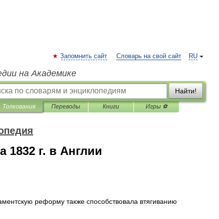
Запомнить сайт
Словарь на свой сайт
RU
едии на Академике
Найти!
Толкования
Переводы
Книги
Игры ⚽
опедия
 1832 г. в Англии
аментскую
реформу
также
способствовала
втягиванию